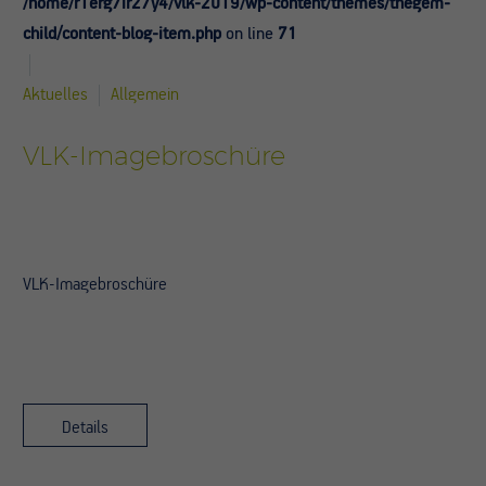
/home/r1erg7ir27y4/vlk-2019/wp-content/themes/thegem-
child/content-blog-item.php
on line
71
Aktuelles
Allgemein
VLK-Imagebroschüre
VLK-Imagebroschüre
Details