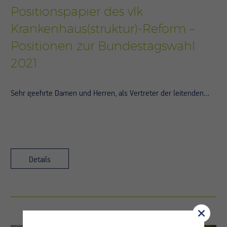
Positionspapier des vlk
Krankenhaus(struktur)-Reform –
Positionen zur Bundestagswahl
2021
Sehr geehrte Damen und Herren, als Vertreter der leitenden…
Details