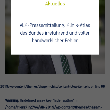
Aktuelles
VLK-Pressemitteilung: Klinik-Atlas
des Bundes irreführend und voller
handwerklicher Fehler
-2019/wp-content/themes/thegem-child/content-blog-item.php
on line
66
Warning
: Undefined array key "hide_author" in
/home/r1erg7ir27y4/vlk-2019/wp-content/themes/thegem-