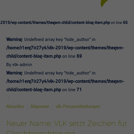
-2019/wp-content/themes/thegem-child/content-blog-item.php
on line
66
Warning
: Undefined array key "hide_author" in
/home/r1erg7ir27y4/vlk-2019/wp-content/themes/thegem-
child/content-blog-item.php
on line
69
By vlk-admin
Warning
: Undefined array key "hide_author" in
/home/r1erg7ir27y4/vlk-2019/wp-content/themes/thegem-
child/content-blog-item.php
on line
71
Aktuelles
Allgemein
vlk-Pressemitteilungen
Neuer Name: VLK setzt Zeichen für
Gleichberechtigung