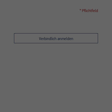
* Pflichtfeld
Bitte
lasse
dieses
Feld
leer.