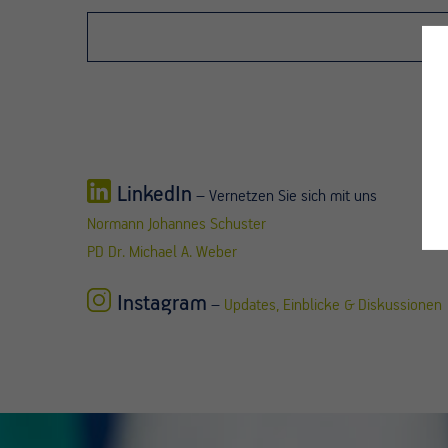
leer.
LinkedIn
– Vernetzen Sie sich mit uns
Normann Johannes Schuster
PD Dr. Michael A. Weber
Instagram
–
Updates, Einblicke & Diskussionen