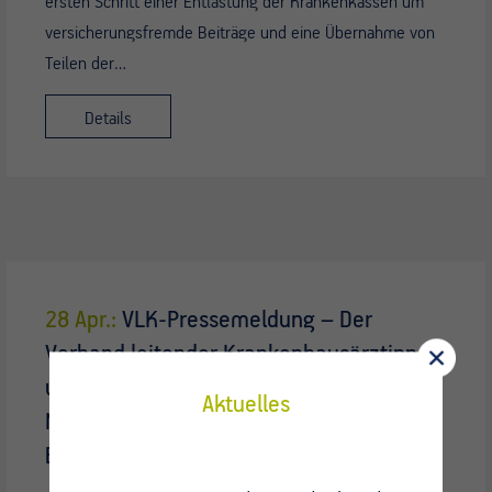
ersten Schritt einer Entlastung der Krankenkassen um
versicherungsfremde Beiträge und eine Übernahme von
Teilen der…
Details
28 Apr.:
VLK-Pressemeldung – Der
Verband leitender Krankenhausärztinnen
und -ärzte e.V. (VLK) begrüßt die
Aktuelles
Nominierung von Nina Warken als
Bundesgesundheitsministerin