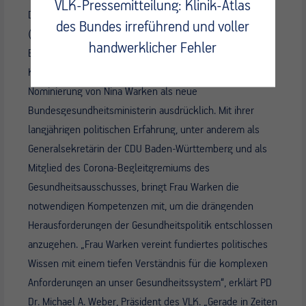
VLK-Pressemitteilung: Klinik-Atlas
Der Verband leitender Krankenhausärztinnen und -ärzte
des Bundes irreführend und voller
(VLK) begrüßt die Nominierung von Nina Warken als
handwerklicher Fehler
Bundesgesundheitsministerin Der Verband leitender
Krankenhausärztinnen und -ärzte (VLK) begrüßt die
Nominierung von Nina Warken als neue
Bundesgesundheitsministerin ausdrücklich. Mit ihrer
langjährigen politischen Erfahrung, unter anderem als
Generalsekretärin der CDU Baden-Württemberg und als
Mitglied des Corona-Begleitgremiums des
Gesundheitsausschusses, bringt Frau Warken die
notwendigen Kompetenzen mit, um die drängenden
Herausforderungen der Gesundheitspolitik entschlossen
anzugehen. „Frau Warken vereint fundiertes politisches
Wissen mit einem tiefen Verständnis für die komplexen
Anforderungen an unser Gesundheitssystem“, erklärt PD
Dr. Michael A. Weber, Präsident des VLK. „Gerade in Zeiten