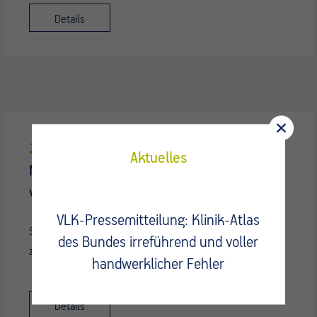
Details
21 Mai:
KHVVG: Überfällige
Aktuelles
Nachbesserungen dürfen nicht weiter
verschleppt werden
VLK-Pressemitteilung: Klinik-Atlas
Sie müssen sich anmelden, um diesen Inhalt ansehen
des Bundes irreführend und voller
zu…
handwerklicher Fehler
Details