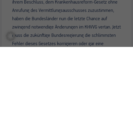
ihrem Beschluss, dem Krankenhausreform-Gesetz ohne
Anrufung des Vermittlungsausschusses zuzustimmen,
haben die Bundesländer nun die letzte Chance auf
zwingend notwendige Änderungen im KHVVG vertan. Jetzt
muss die zukünftige Bundesregierung die schlimmsten
Fehler dieses Gesetzes korrigieren oder gar eine
komplette Rückabwicklung veranlassen. Bis dahin
werden aber viele Kliniken in die Insolvenz gehen und
niemand weiß, wer an ihrer Stelle die Patientinnen und
Patienten behandeln soll. Die Chance, zwingend
notwendige Nachbesserungen im Vermittlungsausschuss
zu beschließen, über die…
Details