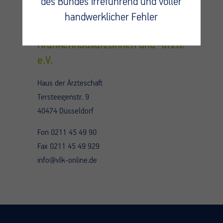
des Bundes irreführend und voller
handwerklicher Fehler
Verband leitender
Krankenhausärztinnen und -ärzte
e.V.
Haus der Ärzteschaft
Tersteegenstr. 9
40474 Düsseldorf
Fon 0211 45 49 90
Fax 0211 45 49 929
info@vlk-online.de