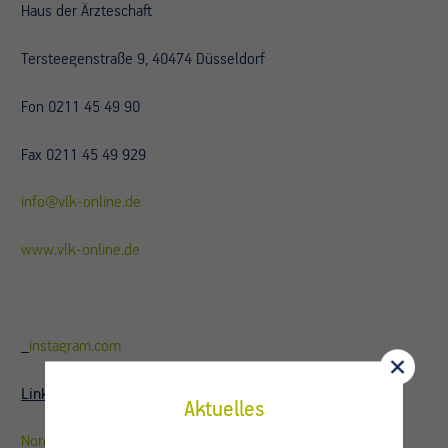
Haus der Ärzteschaft
Tersteegenstraße 9, 40474 Düsseldorf
Fon 0211 45 49 90
Fax 0211 45 49 929
info@vlk-online.de
www.vlk-online.de
instagram.com
LinkedIn
– Vernetzen Sie sich mit uns:
Aktuelles
Normann Johannes Schuster