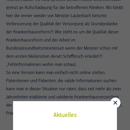
grenzt an Rufschädigung für die betroffenen Kliniken. Wo bleibt
hier die immer wieder von Minister Lauterbach betonte
Verbesserung der Qualität der Versorgung als Grundgedanke
der Krankenhausreform?! Wie steht es um die Qualität dieser
Krankenhausreform und der Arbeit im
Bundesgesundheitsministerium wenn der Minister schon mit
dem ersten Meilenstein derart Schiffbruch erleidet?!
„Fehlinformationen wohin man schaut.
So eine Version kann man einfach nicht online stellen.
Patientinnen und Patienten, die valide Informationen suchen
kann man in dieser Situation nur raten, dass seit mehr als zwei
Jahrzehnten etablierte und validierte Krankenhausverzeichnis
der DKG und des DKTIG zu nutzen,“ so PD. Dr. Michael A. Weber,
Präsident des VLK.
Aktuelles