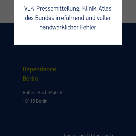
VLK-Pressemitteilung: Klinik-Atlas
des Bundes irreführend und voller
handwerklicher Fehler
Dependance
Berlin
Robert-Koch-Platz 9
10115 Berlin
Impressum
|
Datenschutz