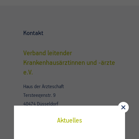
Kontakt
Verband leitender
Krankenhausärztinnen und -ärzte
e.V.
Haus der Ärzteschaft
Tersteegenstr. 9
40474 Düsseldorf
Fon 0211 45 49 90
Aktuelles
Fax 0211 45 49 929
info@vlk-online.de