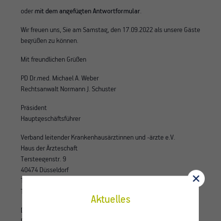
oder
mit dem angefügten Antwortformular
.
Wir freuen uns, Sie am Samstag, den 17.09.2022 als unsere Gäste
begrüßen zu können.
Mit freundlichen Grüßen
PD Dr.med. Michael A. Weber
Rechtsanwalt Normann J. Schuster
Präsident
Hauptgeschäftsführer
Verband leitender Krankenhausärztinnen und -ärzte e.V.
Haus der Ärzteschaft
Tersteegenstr. 9
40474 Düsseldorf
Telefon: 0211/45 49 90
Telefax: 0211/45 49 929
Aktuelles
Dependance Berlin: