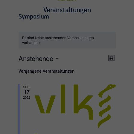
Veranstaltungen
Symposium
Es sind keine anstehenden Veranstaltungen
vorhanden.
Anstehende
Ansichte
Veransta
Liste
Ansichte
Datum
Navigati
Vergangene Veranstaltungen
wählen.
Navigati
SEP.
17
2022