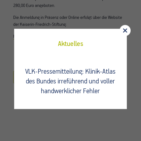
280,00 Euro angeboten
.
Die Anmeldung in Präsenz oder Online erfolgt über die Website
der Kaiserin-Friedrich-Stiftung:
https://kaiserin-friedrich-stiftung.com/fortbildung/
Aktuelles
VLK-Pressemitteilung: Klinik-Atlas
Zum Kalender hinzufügen
des Bundes irreführend und voller
handwerklicher Fehler