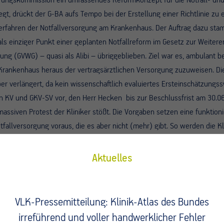
rungskommission ein umfassendes Reformkonzept für die Notfall- und
gt, drückt der G-BA aufs Tempo bei der Erstellung einer Richtlinie zu 
erfahren der Notfallversorgung am Krankenhaus. Der Auftrag dazu sta
ls einziger Punkt einer geplanten Notfallreform im Gesetz zur Weiter
ng (GVWG) – quasi als Alibi – übriggeblieben. Ziel war es, ambulant 
Krankenhaus heraus der vertragsärztlichen Versorgung zuzuweisen.
Di
er verlängert, da kein wissenschaftlich evaluiertes Ersteinschätzungss
von KV und GKV-SV vor, den Herr Hecken bis zur Beschlussfrist am 30.
 massiven Protest der Kliniker stößt. Die Vorgaben setzen eine funktion
otfallversorgung voraus, die es aber nicht (mehr) gibt. So werden die 
Termine degradiert, die aber zeitnah nicht existent sind. Die KVen hin
mmen. Es werden Forderungen nach Checklisten, Qualifikationen im ärzt
Aktuelles
h aufgestellt, die vielerorts nicht erfüllbar sind und für die es im nie
zweise ein Pendant gibt. Für all diese Probleme zeigte die Regierungs
ösungsvorschläge auf, die im Gegensatz zur avisierten G-BA-Richtlinie a
VLK-Pressemitteilung: Klinik-Atlas des Bundes
Hervorzuheben sind eine bessere Patientensteuerung durch integrierte
irreführend und voller handwerklicher Fehler