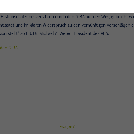
erter Notfallzentren und eine verbindliche Einforderung eines 24/7 Sich
desgesundheitsministerium muss deshalb den Regelungsauftrag an de
in Ersteinschätzungsverfahren durch den G-BA auf den Weg gebracht wir
ntlastet und im klaren Widerspruch zu den vernünftigen Vorschlägen d
n steht“ so PD. Dr. Michael A. Weber, Präsident des VLK.
den G-BA.
Fragen?