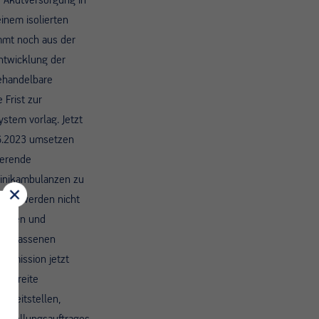
 Akutversorgung in
einem isolierten
mmt noch aus der
entwicklung der
behandelbare
e Frist zur
ystem vorlag. Jetzt
06.2023 umsetzen
ierende
Klinikambulanzen zu
gegen werden nicht
lichen und
dergelassenen
kommission jetzt
uf breite
 Leitstellen,