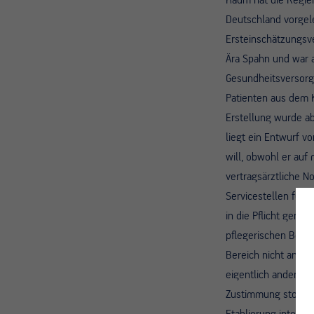
Kaum hat die Regie
Deutschland vorgele
Ersteinschätzungsv
Ära Spahn und war a
Gesundheitsversorgu
Patienten aus dem 
Erstellung wurde ab
liegt ein Entwurf 
will, obwohl er auf
vertragsärztliche N
Servicestellen für 
in die Pflicht geno
pflegerischen Bereic
Bereich nicht ansat
eigentlich andere L
Zustimmung stoßen. 