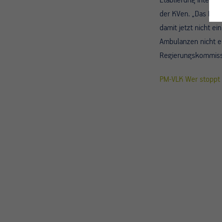
Etablierung integri
der KVen. „Das Bun
damit jetzt nicht e
Ambulanzen nicht e
Regierungskommissio
PM-VLK Wer stoppt 