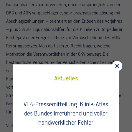
Krankenhäuser zu intervenieren, um die ursprünglich von der
DKG und AOK vorgeschlagene, sehr pragmatische Lösung mit
Abschlagszahlungen – orientiert an den Erlösen des Vorjahres
– plus 5% als Liquidationshilfen für die Kliniken zu torpedieren.
Ein Déjà-vu der Ereignisse kurz vor Verabschiedung des MDK
Reformgesetzes. Man darf sich zu Recht fragen, welche
Motivation die Verantwortlichen in der GKV bewegt. Die
bestmögliche Versorgung der Versicherten scheint es nicht zu
sein. Hoffentlich ist der Politik durch die massiven Proteste
Aktuelles
klargeworden, dass sich die Krankenhäuser so nicht weiter
vorführen lassen. Überregulierungen, Abschläge,
Strafzahlungen gehören sowieso abgeschafft, erst recht in der
Krise. Da brauchen wir kein Erbsenzählen, sondern Lösungen
VLK-Pressemitteilung: Klinik-Atlas
für das große Ganze.
des Bundes irreführend und voller
handwerklicher Fehler
Viel Kraft für die kommenden Aufgaben, bleiben Sie gesund!