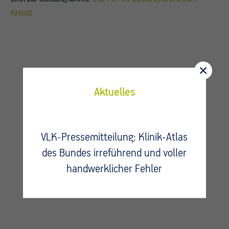
KHVVG
Aktuelles
VLK-Pressemitteilung: Klinik-Atlas
Fragen?
des Bundes irreführend und voller
Kontaktieren Sie uns.
handwerklicher Fehler