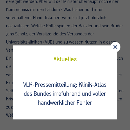
geregelt werden. Aber will der Minister überhaupt noch einen
Kompromiss mit den Ländern? Was bisher nur hinter
vorgehaltener Hand diskutiert wurde, ist jetzt plötzlich
nachzulesen. Welche Rolle spielen der Kanzler und sein Bruder
Jens Scholz, der Vorsitzende des Verbandes der
Universitätskliniken (VUD) und zu wessen Nutzen in diesem
Verfahren? Wie lange sehen die beiden noch zu, dass keine
Einigung zustande kommt? Dazu sollten alle Beteiligten – auch
Aktuelles
die der Selbstverwaltung – endlich mit an den Tisch geholt
werden. „Das Festhalten an umstrittenen Empfehlungen seiner
Experten und das Ignorieren der Vorschläge der
VLK-Pressemitteilung: Klinik-Atlas
Selbstverwaltung und der Länder ist die Ursache des verfehlten
des Bundes irreführend und voller
Krisenmanagements des Ministers. Er muss auf alle Beteiligten
handwerklicher Fehler
zugehen, sonst droht die ganze Reform zu scheitern,“ so
Weber.