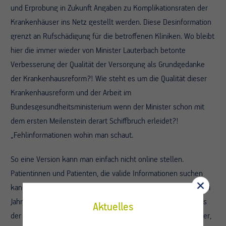
und Erprobung in Zukunft Angaben zu Komplikationsraten der
Krankenhäuser ins Netz gestellt werden. Diese Desinformation
grenzt an Rufschädigung für die betroffenen Kliniken. Wo bleibt
hier die immer wieder von Minister Lauterbach betonte
Verbesserung der Qualität der Versorgung als Grundgedanke
der Krankenhausreform?! Wie steht es um die Qualität dieser
Krankenhausreform und der Arbeit im
Bundesgesundheitsministerium wenn der Minister schon mit
dem ersten Meilenstein derart Schiffbruch erleidet?!
„Fehlinformationen wohin man schaut.
So eine Version kann man einfach nicht online stellen.
Patientinnen und Patienten, die valide Informationen suchen
kann man in dieser Situation nur raten, dass seit mehr als zwei
Jahrzehnten etablierte und validierte Krankenhausverzeichnis
Aktuelles
der DKG und des DKTIG zu nutzen,“ so PD Dr. Michael A. Weber,