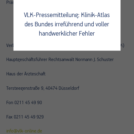
Präsident des VLK.
VLK-Pressemitteilung: Klinik-Atlas
des Bundes irreführend und voller
handwerklicher Fehler
Verband leitender Krankenhausärztinnen und -ärzte e.V. (VLK)
Hauptgeschäftsführer Rechtsanwalt Normann J. Schuster
Haus der Ärzteschaft
Tersteegenstraße 9, 40474 Düsseldorf
Fon 0211 45 49 90
Fax 0211 45 49 929
info@vlk-online.de