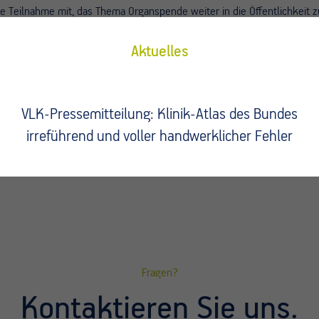
re Teilnahme mit, das Thema Organspende weiter in die Öffentlichkeit z
hen & virtuell weltweit. Einzelheiten können Sie dem beigefügten Ver
Aktuelles
023
VLK-Pressemitteilung: Klinik-Atlas des Bundes
irreführend und voller handwerklicher Fehler
Fragen?
Kontaktieren Sie uns.