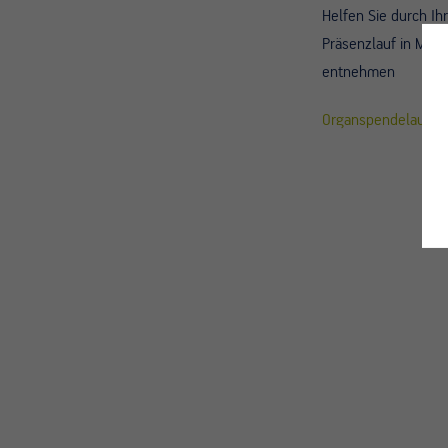
Helfen Sie durch Ih
Präsenzlauf in Münc
entnehmen
Organspendelauf 2