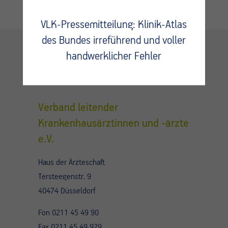
VLK-Pressemitteilung: Klinik-Atlas
des Bundes irreführend und voller
handwerklicher Fehler
Kontakt
Verband leitender
Krankenhausärztinnen und -ärzte
e.V.
Haus der Ärzteschaft
Tersteegenstr. 9
40474 Düsseldorf
Fon 0211 45 49 90
Fax 0211 45 49 929