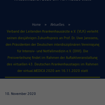
Home
Aktuelles
Verband der Leitenden Krankenhausärzte e.V. (VLK) verleiht
seinen diesjährigen Zukunftspreis an Prof. Dr. Uwe Janssens,
den Präsidenten der Deutschen interdisziplinären Vereinigung
für Intensiv- und Notfallmedizin e.V. (DIVI). Die
Preisverleihung findet im Rahmen der Auftaktveranstaltung
des virtuellen 43. Deutschen Krankenhaustages im Rahmen
der virtual.MEDICA 2020 am 16.11.2020 statt
10. November 2020