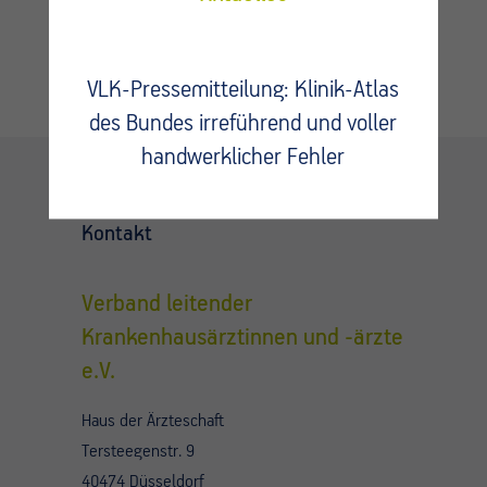
VLK-Pressemitteilung: Klinik-Atlas
des Bundes irreführend und voller
handwerklicher Fehler
Kontakt
Verband leitender
Krankenhausärztinnen und -ärzte
e.V.
Haus der Ärzteschaft
Tersteegenstr. 9
40474 Düsseldorf