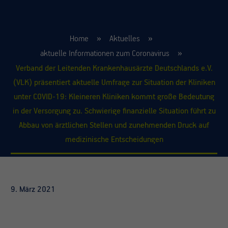
Home
Aktuelles
aktuelle Informationen zum Coronavirus
Verband der Leitenden Krankenhausärzte Deutschlands e.V.
(VLK) präsentiert aktuelle Umfrage zur Situation der Kliniken
unter COVID-19: Kleineren Kliniken kommt große Bedeutung
in der Versorgung zu. Schwierige finanzielle Situation führt zu
Abbau von ärztlichen Stellen und zunehmenden Druck auf
medizinische Entscheidungen
9. März 2021