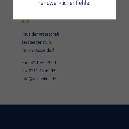
handwerklicher Fehler
Verband leitender
Krankenhausärztinnen und -ärzte
e.V.
Haus der Ärzteschaft
Tersteegenstr. 9
40474 Düsseldorf
Fon 0211 45 49 90
Fax 0211 45 49 929
info@vlk-online.de