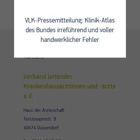
VLK-Pressemitteilung: Klinik-Atlas
des Bundes irreführend und voller
handwerklicher Fehler
Kontakt
Verband leitender
Krankenhausärztinnen und -ärzte
e.V.
Haus der Ärzteschaft
Tersteegenstr. 9
40474 Düsseldorf