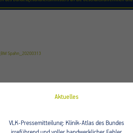
H_BM Spahn_20200313
Aktuelles
VLK-Pressemitteilung: Klinik-Atlas des Bundes
Fragen?
irreführend und voller handwerklicher Fehler