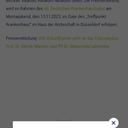
Berliner Vivantes Klinikum Neukölln teilen. Die Preisverleihung
wird im Rahmen des
46. Deutschen Krankenhaustages
am
Montagabend, den 13.11.2023, im Zuge des „Treffpunkt
Krankenhaus“ im Haus der Ärzteschaft in Düsseldorf erfolgen.
Pressemitteilung:
VLK-Zukunftspreis geht an das Führungsduo
Prof. Dr. Mandy Mangler und PD Dr. Malgorzata Lanowska
Fragen?