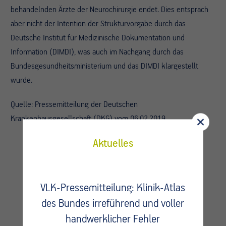
behandelnden Ärzte der Neurochirurgie endet. Dies entsprach
aber nicht der Intention der Strukturvorgabe durch das
Deutsche Institut für Medizinische Dokumentation und
Information (DIMDI), was auch im Nachgang durch das
Bundesgesundheitsministerium und das DIMDI klargestellt
wurde.
Quelle: Pressemitteilung der Deutschen
Krankenhausgesellschaft (DKG) vom 06.02.2019
Aktuelles
VLK-Pressemitteilung: Klinik-Atlas
des Bundes irreführend und voller
handwerklicher Fehler