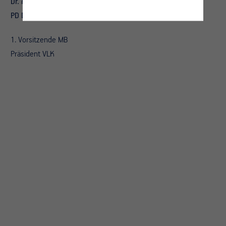
Dr. med. Susanne Johna
PD Dr. med.
Michael A. Weber
1. Vorsitzende MB
Präsident VLK