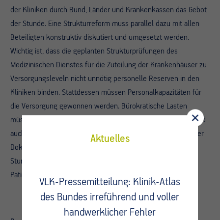
der Kliniken durch Bund, Länder und Krankenkassen das Gebot
der Stunde. Eine Strukturreform muss parallel dazu mit allen
Beteiligten konstruktiv diskutiert und umgesetzt werden.
Wichtig ist, dass die geplanten Strukturprüfungen des
Medizinischen Dienstes für die Zuteilung der Krankenhäuser zu
Versorgungsleveln nicht unnötig personelle Reserven in den
Kliniken binden. Stattdessen müssen Personalkapazitäten für
die Versorgung gewonnen werden. Bürokratische Lasten
müssen jetzt akut auf das zwingend Notwendige reduziert und
auch dauerhaft drastisch gesenkt werden. Eine Halbierung der
Aktuelles
Dokumentationslast würde allein im ärztlichen Bereich das
Stundenäquivalent von 32.000 Vollzeitstellen für die
Patientenversorgung zur Verfügung stellen.
VLK-Pressemitteilung: Klinik-Atlas
des Bundes irreführend und voller
handwerklicher Fehler