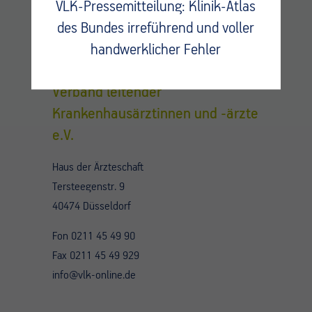
VLK-Pressemitteilung: Klinik-Atlas
des Bundes irreführend und voller
Kontakt
handwerklicher Fehler
Verband leitender
Krankenhausärztinnen und -ärzte
e.V.
Haus der Ärzteschaft
Tersteegenstr. 9
40474 Düsseldorf
Fon 0211 45 49 90
Fax 0211 45 49 929
info@vlk-online.de