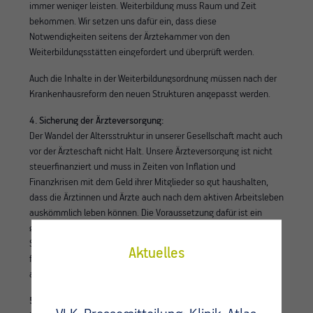
immer weniger leisten. Weiterbildung muss Raum und Zeit
bekommen. Wir setzen uns dafür ein, dass diese
Notwendigkeiten seitens der Ärztekammer von den
Weiterbildungsstätten eingefordert und überprüft werden.
Auch die Inhalte in der Weiterbildungsordnung müssen nach der
Krankenhausreform den neuen Strukturen angepasst werden.
4. Sicherung der Ärzteversorgung:
Der Wandel der Altersstruktur in unserer Gesellschaft macht auch
vor der Ärzteschaft nicht Halt. Unsere Ärzteversorgung ist nicht
steuerfinanziert und muss in Zeiten von Inflation und
Finanzkrisen mit dem Geld ihrer Mitglieder so gut haushalten,
dass die Ärztinnen und Ärzte auch nach dem aktiven Arbeitsleben
auskömmlich leben können. Die Voraussetzung dafür ist ein
gutes finanzwirtschaftliches Handeln. Wir sind in den
Selbstbestimmungsgremien der ÄVWL vertreten, und sorgen so
Aktuelles
für die richtigen Weichenstellungen, damit die Ärzteversorgung
auch in Zukunft sicher ist.
5. Interessensvertretung der älteren Ärztinnen und Ärzte: