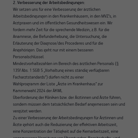
2. Verbesserung der Arbeitsbedingungen:
Wir setzen uns für eine Verbesserung der ärztlichen
Arbeitsbedingungen in den Krankenhäusern, in den MVZ’s, in
Arztpraxen und im öffentlichen Gesundheitswesen ein. Wir
fordern mehr Zeit für die sprechende Medizin, z.B. für die
Anamnese, die Befunderhebung, die Untersuchung, die
Erläuterung der Diagnose/des Procederes und für die
Angehörigen. Das geht nur mit einem besseren
Personalschlüssel.
Mindestvorhaltezahlen im Bereich des ärztlichen Personals (§
135f Abs. 1 SGB 5 „Vorhaltung eines ständig verfügbaren
Facharztstandards“) dürfen nicht zu einer
Wahlprogramm der Liste „Ärzte im Krankenhaus“ zur
Kammerwahl 2024 der ÄKWL
Überforderung der Kliniken bzw. der Ärztinnen und Ärzte führen,
sondern müssen dem tatsächlichen Bedarf angemessen sein und
vergütet werden.
Zu einer Verbesserung der Arbeitsbedingungen für Ärztinnen und
Ärzte gehört auch die Reduzierung der effektiven Arbeitszeit,
eine Konzentration der Tätigkeit auf die Kernarbeitszeit, eine