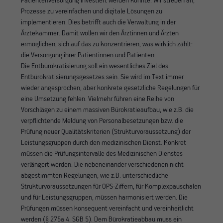
Patientenversorgung investiert werden könnte. Wir streben an,
Prozesse zu vereinfachen und digitale Lösungen zu
implementieren. Dies betrifft auch die Verwaltung in der
Ärztekammer. Damit wollen wir den Ärztinnen und Ärzten
ermöglichen, sich auf das zu konzentrieren, was wirklich zählt:
die Versorgung ihrer Patientinnen und Patienten.
Die Entbürokratisierung soll ein wesentliches Ziel des
Entbürokratisierungsgesetzes sein. Sie wird im Text immer
wieder angesprochen, aber konkrete gesetzliche Regelungen für
eine Umsetzung fehlen. Vielmehr führen eine Reihe von
Vorschlägen zu einem massiven Bürokratieaufbau, wie z.B. die
verpflichtende Meldung von Personalbesetzungen bzw. die
Prüfung neuer Qualitätskriterien (Strukturvoraussetzung) der
Leistungsgruppen durch den medizinischen Dienst. Konkret
müssen die Prüfungsintervalle des Medizinischen Dienstes
verlängert werden. Die nebeneinander verschiedenen nicht
abgestimmten Regelungen, wie z.B. unterschiedliche
Strukturvoraussetzungen für OPS-Ziffern, für Komplexpauschalen
und für Leistungsgruppen, müssen harmonisiert werden. Die
Prüfungen müssen konsequent vereinfacht und vereinheitlicht
werden (§ 275a 4. SGB 5). Dem Bürokratieabbau muss ein